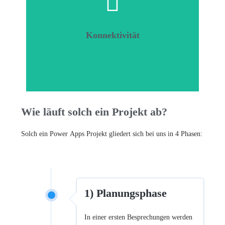
zahlreiche Connektivitäts Möglichkeiten.
Auch außerhalb des Microsoft Kosmos gibt es
fast allen Anwendungen dieser kommunizieren.
Konnektivität
in Microsoft 365 integriert, kann also somit mit
Die Microsoft Power Plattform ist vollständig
Konnektivität
Wie läuft solch ein Projekt ab?
Solch ein Power Apps Projekt gliedert sich bei uns in 4 Phasen:
1) Planungsphase
In einer ersten Besprechungen werden